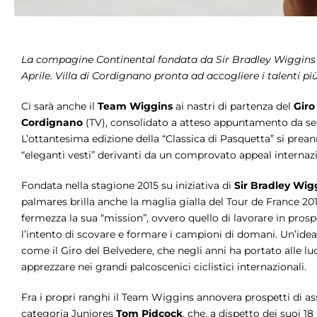
La compagine Continental fondata da Sir Bradley Wiggins p
Aprile. Villa di Cordignano pronta ad accogliere i talenti pi
Ci sarà anche il
Team Wiggins
ai nastri di partenza del
Giro
Cordignano
(TV), consolidato a atteso appuntamento da se
L’ottantesima edizione della “Classica di Pasquetta” si pre
“eleganti vesti” derivanti da un comprovato appeal internaz
Fondata nella stagione 2015 su iniziativa di
Sir Bradley Wig
palmares brilla anche la maglia gialla del Tour de France 20
fermezza la sua “mission”, ovvero quello di lavorare in prosp
l’intento di scovare e formare i campioni di domani. Un’idea 
come il Giro del Belvedere, che negli anni ha portato alle lu
apprezzare nei grandi palcoscenici ciclistici internazionali.
Fra i propri ranghi il Team Wiggins annovera prospetti di 
categoria Juniores
Tom Pidcock
, che, a dispetto dei suoi 18