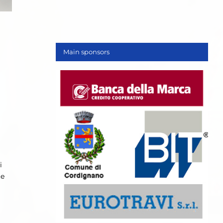
Main sponsors
i
te