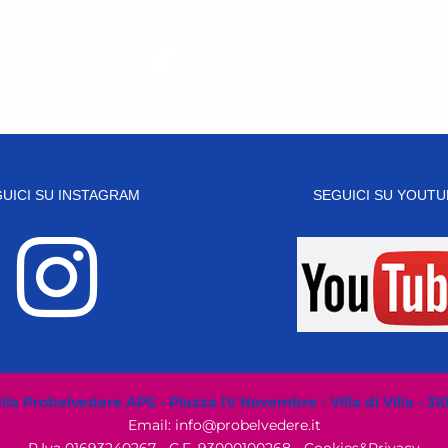
UICI SU INSTAGRAM
SEGUICI SU YOUTU
la Probelvedere APS - Piazza IV Novembre - Villa di Villa - 31
Email: info@probelvedere.it
P.Iva 01693240267 - C.F. 93000100268 -
Cookies&Privacy