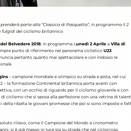
renderà parte alla “Classica di Pasquetta”, in programma il 2
ù fulgidi del ciclismo britannico
 del Belvedere 2018
, in programma L
unedì 2 Aprile
a
Villa di
mpre punto di riferimento nel panorama ciclistico
U23
.
annuncia pertanto quanto mai spettacolare e con indosso le
ionale.
gins
– campione mondiale e olimpico su strada e pista, nel cui
12 – la formazione Continental britannica porta avanti con
ettiva, con un occhio di riguardo per il ciclismo giovanile e con
di ciclismo che si sposa alla perfezione con una vetrina di talent
ci della ribalta le giovani promesse che poi si sono imposte e fat
assoluto rilievo, come il Campione del Mondo a cronometro
 anni, si è già messo in luce sia su strada che nel ciclocross,