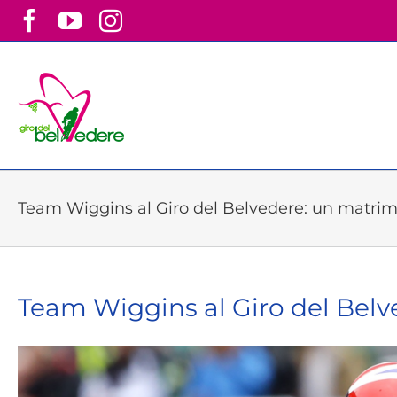
Skip
Facebook
YouTube
Instagram
to
content
Team Wiggins al Giro del Belvedere: un matrimo
Team Wiggins al Giro del Belv
View
Larger
Image