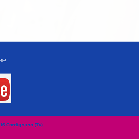
BE!
016 Cordignano (Tv)