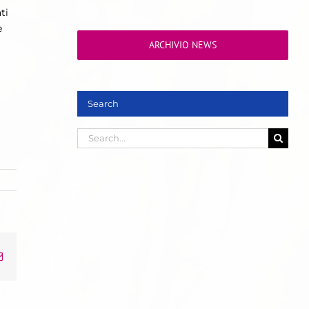
ti
e
ARCHIVIO NEWS
Search
Search
for:
Email