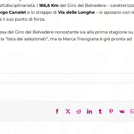
tidisciplinarietà. I
166,6 Km
del Giro del Belvedere – caratterizza
rgo Canalet
e lo strappo di
Via delle Longhe
– si sposano con l
à il suo punto di forza.
esa del Giro del Belvedere nonostante sia alla prima stagione su
a “lista dei selezionati”, ma la Marca Trevigiana è già pronta ad
Facebook
X
Reddit
LinkedIn
Tumblr
Pinterest
Vk