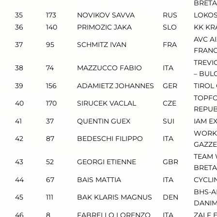
BRET
35
173
NOVIKOV SAVVA
RUS
LOKOS
36
140
PRIMOZIC JAKA
SLO
KK KR
AVC A
37
95
SCHMITZ IVAN
FRA
FRANC
TREVI
38
74
MAZZUCCO FABIO
ITA
– BUL
39
156
ADAMIETZ JOHANNES
GER
TIROL
TOPFO
40
170
SIRUCEK VACLAL
CZE
REPUB
41
37
QUENTIN GUEX
SUI
IAM E
WORK 
42
87
BEDESCHI FILIPPO
ITA
GAZZ
TEAM 
43
52
GEORGI ETIENNE
GBR
BRET
44
67
BAIS MATTIA
ITA
CYCLI
BHS-
45
111
BAK KLARIS MAGNUS
DEN
DANI
46
8
FABRELLO LORENZO
ITA
ZALF 