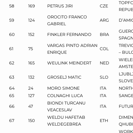
TOPFO
58
169
PETRUS JIRI
CZE
REPUB
OROCITO FRANCO
59
124
ARG
D’AMI
GABRIEL
GUERC
60
152
FINKLER FERNANDO
BRA
SPAG
VARGAS PINTO ADRIAN
TREVI
61
75
COL
ENRIQUE
– BUL
WIELE
62
165
WEULINK MEINDERT
NED
AMSTE
LJUBL
63
132
GROSELJ MATIC
SLO
SLOVE
64
24
MORO SIMONE
ITA
NORTH
65
127
COLNAGHI LUCA
ITA
SANGEM
BIONDI TURCANU
66
47
ITA
FUTUR
VEACESLAV
WELDU HAFETAB
DIMEN
67
150
ETH
WELDEGEBREA
QHUB
WORK 