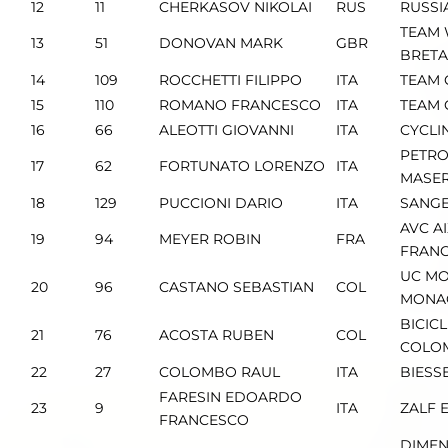
12
11
CHERKASOV NIKOLAI
RUS
RUSSI
TEAM 
13
51
DONOVAN MARK
GBR
BRET
14
109
ROCCHETTI FILIPPO
ITA
TEAM 
15
110
ROMANO FRANCESCO
ITA
TEAM 
16
66
ALEOTTI GIOVANNI
ITA
CYCLI
PETRO
17
62
FORTUNATO LORENZO
ITA
MASER
18
129
PUCCIONI DARIO
ITA
SANGEM
AVC A
19
94
MEYER ROBIN
FRA
FRANC
UC MO
20
96
CASTANO SEBASTIAN
COL
MONA
BICIC
21
76
ACOSTA RUBEN
COL
COLO
22
27
COLOMBO RAUL
ITA
BIESS
FARESIN EDOARDO
23
9
ITA
ZALF 
FRANCESCO
DIMEN