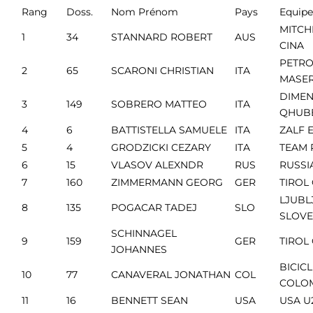
Rang
Doss.
Nom Prénom
Pays
Equipe
MITCH
1
34
STANNARD ROBERT
AUS
CINA
PETRO
2
65
SCARONI CHRISTIAN
ITA
MASER
DIMEN
3
149
SOBRERO MATTEO
ITA
QHUB
4
6
BATTISTELLA SAMUELE
ITA
ZALF 
5
4
GRODZICKI CEZARY
ITA
TEAM 
6
15
VLASOV ALEXNDR
RUS
RUSSI
7
160
ZIMMERMANN GEORG
GER
TIROL
LJUBL
8
135
POGACAR TADEJ
SLO
SLOVE
SCHINNAGEL
9
159
GER
TIROL
JOHANNES
BICIC
10
77
CANAVERAL JONATHAN
COL
COLO
11
16
BENNETT SEAN
USA
USA U