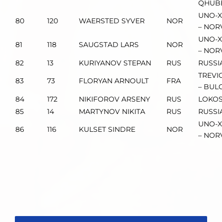
QHUB
UNO-X
80
120
WAERSTED SYVER
NOR
– NOR
UNO-X
81
118
SAUGSTAD LARS
NOR
– NOR
82
13
KURIYANOV STEPAN
RUS
RUSSI
TREVI
83
73
FLORYAN ARNOULT
FRA
– BUL
84
172
NIKIFOROV ARSENY
RUS
LOKOS
85
14
MARTYNOV NIKITA
RUS
RUSSI
UNO-X
86
116
KULSET SINDRE
NOR
– NOR