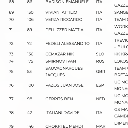
68
86
BARISON EMANUELE
ITA
GAZZ
69
130
VIVIANI ATTILIO
ITA
SANGEM
70
106
VERZA RICCARDO
ITA
TEAM 
WORK 
71
89
PELLIZZER MATTIA
ITA
GAZZ
TREVI
72
72
FEDELI ALESSANDRO
ITA
– BUL
73
136
CEMAZAR NIK
SLO
KK KR
74
175
SMIRNOV IVAN
RUS
LOKOS
SAUVAGNARGUES
TEAM 
75
53
GBR
JACQUES
BRET
UC MO
76
100
PAZOS JUAN JOSE
ESP
MONA
UC MO
77
98
GERRITS BEN
NED
MONA
GS MA
78
42
ITALIANI DAVIDE
ITA
CAMB
DIMEN
79
146
CHOKRI EL MEHDI
MAR