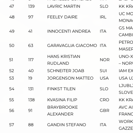
47
139
LAVRIC MARTIN
SLO
KK KR
UC MO
48
97
FEELEY DAIRE
IRL
MONA
GS MA
49
41
INNOCENTI ANDREA
ITA
CAMB
PETRO
50
63
GARAVAGLIA GIACOMO
ITA
MASER
HANS KRISTIAN
UNO-X
51
117
NOR
RUDLAND
– NOR
52
40
SCHNEITER JOAB
SUI
IAM E
53
19
JORGENSON MATTEO
USA
USA U
LJUBL
54
131
FINKST TILEN
SLO
SLOVE
55
138
KVASINA FILIP
CRO
KK KR
BRAYBROOKE
AVC A
56
91
GBR
ALEXANDER
FRANC
WORK 
57
88
GANDIN STEFANO
ITA
GAZZ