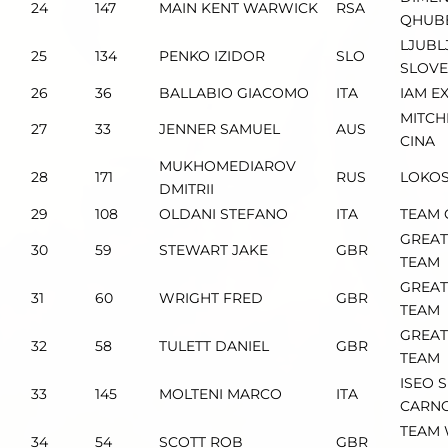
24
147
MAIN KENT WARWICK
RSA
QHUB
LJUBL
25
134
PENKO IZIDOR
SLO
SLOVE
26
36
BALLABIO GIACOMO
ITA
IAM E
MITCH
27
33
JENNER SAMUEL
AUS
CINA
MUKHOMEDIAROV
28
171
RUS
LOKOS
DMITRII
29
108
OLDANI STEFANO
ITA
TEAM 
GREAT
30
59
STEWART JAKE
GBR
TEAM
GREAT
31
60
WRIGHT FRED
GBR
TEAM
GREAT
32
58
TULETT DANIEL
GBR
TEAM
ISEO 
33
145
MOLTENI MARCO
ITA
CARNO
TEAM 
34
54
SCOTT ROB
GBR