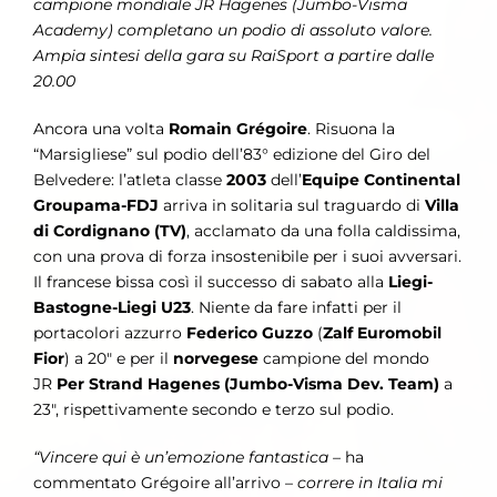
campione mondiale JR Hagenes (Jumbo-Visma
Academy) completano un podio di assoluto valore.
Ampia sintesi della gara su RaiSport a partire dalle
20.00
Ancora una volta
Romain Grégoire
. Risuona la
“Marsigliese” sul podio dell’83° edizione del Giro del
Belvedere: l’atleta classe
2003
dell’
Equipe Continental
Groupama-FDJ
arriva in solitaria sul traguardo di
Villa
di Cordignano
(TV)
, acclamato da una folla caldissima,
con una prova di forza insostenibile per i suoi avversari.
Il francese bissa così il successo di sabato alla
Liegi-
Bastogne-Liegi U23
. Niente da fare infatti per il
portacolori azzurro
Federico Guzzo
(
Zalf Euromobil
Fior
) a 20″ e per il
norvegese
campione del mondo
JR
Per Strand Hagenes (Jumbo-Visma Dev. Team)
a
23″, rispettivamente secondo e terzo sul podio.
“Vincere qui è un’emozione fantastica –
ha
commentato Grégoire all’arrivo –
correre in Italia mi