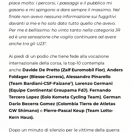
piace molto: i percorsi, i paesaggi e il pubblico mi
gasano e mi spingono a dare sempre il massimo. Nel
finale non avevo nessuna informazione sui fuggitivi
davanti a me e ho solo dato tutto quello che avevo.
Per me è bellissimo: ho vinto tanto nella categoria JR
ed è una sensazione che voglio continuare ad avere
anche tra gli U23″.
Ai piedi di un podio che tiene fede alla vocazione
internazionale della corsa, la top-10 contempla
anche
Davide De Pretto (Zalf Euromobil Fior)
,
Anders
Foldager (Biesse-Carrera), Alessandro Pinarello
(Team Bardiani-CSF-Faizane’)
,
Lorenzo Germani
(Equipe Continental Groupama FdJ)
,
Fernando
Tercero Lopez (Eolo Kometa Cycling Team)
,
German
Dario Becerra Gomez (Colombia Tierra de Atletas
GW Shimano)
e
Pierre-Pascal Keup (Team Lotto-
Kern Haus).
Dopo un minuto di silenzio per le vittime della guerra