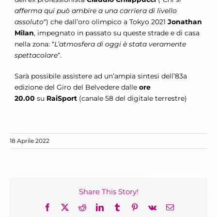
afferma qui può ambire a una carriera di livello
assoluto
“) che dall’oro olimpico a Tokyo 2021
Jonathan
Milan
, impegnato in passato su queste strade e di casa
nella zona: “
L’atmosfera di oggi è stata veramente
spettacolare
“.
Sarà possibile assistere ad un’ampia sintesi dell’83a
edizione del Giro del Belvedere dalle
ore
20.00
su
RaiSport
(canale 58 del digitale terrestre)
18 Aprile 2022
Share This Story!
Facebook
X
Reddit
LinkedIn
Tumblr
Pinterest
Vk
Email