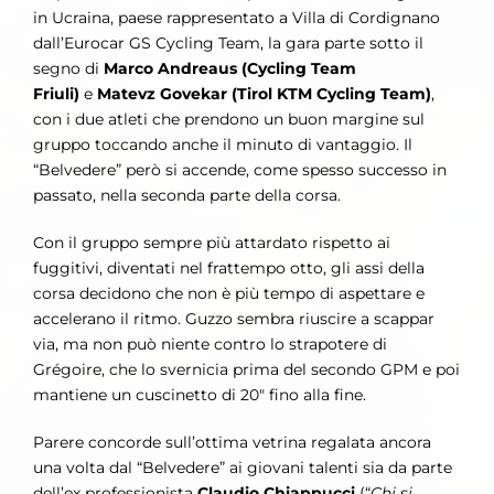
in Ucraina, paese rappresentato a Villa di Cordignano
dall’Eurocar GS Cycling Team, la gara parte sotto il
segno di
Marco Andreaus (Cycling Team
Friuli)
e
Matevz Govekar (Tirol KTM Cycling Team)
,
con i due atleti che prendono un buon margine sul
gruppo toccando anche il minuto di vantaggio. Il
“Belvedere” però si accende, come spesso successo in
passato, nella seconda parte della corsa.
Con il gruppo sempre più attardato rispetto ai
fuggitivi, diventati nel frattempo otto, gli assi della
corsa decidono che non è più tempo di aspettare e
accelerano il ritmo. Guzzo sembra riuscire a scappar
via, ma non può niente contro lo strapotere di
Grégoire, che lo svernicia prima del secondo GPM e poi
mantiene un cuscinetto di 20″ fino alla fine.
Parere concorde sull’ottima vetrina regalata ancora
una volta dal “Belvedere” ai giovani talenti sia da parte
dell’ex professionista
Claudio Chiappucci
(“
Chi si