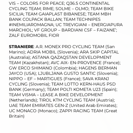
VIS – COLORS FOR PEACE; Q36.5 CONTINENTAL
CYCLING TEAM; RIME; SOLME – OLMO; TEAM BIKE
SICILIA; TEAM GAIAPLAST BIBANESE; TEAM MBH
BANK COLPACK BALLAN; TEAM TECHNIPES
#INEMILIAROMAGNA; UC TREVIGIANI – ENERGIAPURA
MARCHIOL; VF GROUP – BARDIANI CSF – FAIZANE’;
ZALF EUROMOBIL FIOR
STRANIERE
: A.R. MONEX PRO CYCLING TEAM (San
Marino); ADRIA MOBIL (Slovenia); ARA SKIP CAPITAL
(Australia); ASTANA QAZAQSTAN DEVELOPMENT
TEAM (Kazakhstan); AVC AIX- EN-PROVENCE (France);
GW ERCO SHIMANO (Colombia); HAGENS BERMAN
JAYCO (USA); LJUBLJANA GUSTO SANTIC (Slovenia);
NIPPO – EF – MARTIGUES (France); SAVA KRANJ
CYCLING (Slovenia); TEAM LOTTO KERN-HAUS PSD
BANK (Germany); TEAM POLTI KOMETA U23 (Spain);
TEAM VISMA – LEASE A BIKE DEVELOPMENT
(Netherlands); TIROL KTM CYCLING TEAM (Austria);
UAE TEAM EMIRATES GEN-Z (United Arab Emirates);
UC MONACO (Monaco); ZAPPI RACING TEAM (Great
Britain)