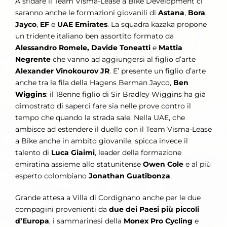
A sfidare il Team Visma-Lease a Bike Development ci
saranno anche le formazioni giovanili di
Astana
,
Bora
,
Jayco
,
EF
e
UAE Emirates
. La squadra kazaka propone
un tridente italiano ben assortito formato da
Alessandro Romele, Davide Toneatti
e
Mattia
Negrente
che vanno ad aggiungersi al figlio d’arte
Alexander Vinokourov JR
. E’ presente un figlio d’arte
anche tra le fila della Hagens Berman Jayco,
Ben
Wiggins
: il 18enne figlio di Sir Bradley Wiggins ha già
dimostrato di saperci fare sia nelle prove contro il
tempo che quando la strada sale. Nella UAE, che
ambisce ad estendere il duello con il Team Visma-Lease
a Bike anche in ambito giovanile, spicca invece il
talento di
Luca Giaimi
, leader della formazione
emiratina assieme allo statunitense
Owen Cole
e al più
esperto colombiano
Jonathan Guatibonza
.
Grande attesa a Villa di Cordignano anche per le due
compagini provenienti da
due dei Paesi più piccoli
d’Europa
, i sammarinesi della
Monex Pro Cycling
e