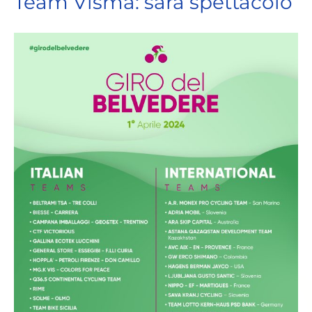
Team Visma: sarà spettacolo
View
Larger
Image