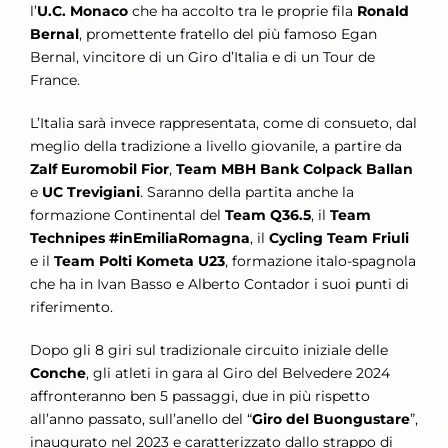
l’
U.C. Monaco
che ha accolto tra le proprie fila
Ronald
Bernal
, promettente fratello del più famoso Egan
Bernal, vincitore di un Giro d’Italia e di un Tour de
France.
L’Italia sarà invece rappresentata, come di consueto, dal
meglio della tradizione a livello giovanile, a partire da
Zalf Euromobil Fior
,
Team MBH Bank Colpack Ballan
e
UC Trevigiani
. Saranno della partita anche la
formazione Continental del
Team Q36.5
, il
Team
Technipes #inEmiliaRomagna
, il
Cycling Team Friuli
e il
Team Polti Kometa U23
, formazione italo-spagnola
che ha in Ivan Basso e Alberto Contador i suoi punti di
riferimento.
Dopo gli 8 giri sul tradizionale circuito iniziale delle
Conche
, gli atleti in gara al Giro del Belvedere 2024
affronteranno ben 5 passaggi, due in più rispetto
all’anno passato, sull’anello del “
Giro del Buongustare
”,
inaugurato nel 2023 e caratterizzato dallo strappo di