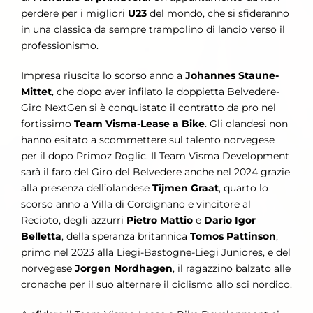
perdere per i migliori
U23
del mondo, che si sfideranno
in una classica da sempre trampolino di lancio verso il
professionismo.
Impresa riuscita lo scorso anno a
Johannes Staune-
Mittet
, che dopo aver infilato la doppietta Belvedere-
Giro NextGen si è conquistato il contratto da pro nel
fortissimo
Team Visma-Lease a Bike
. Gli olandesi non
hanno esitato a scommettere sul talento norvegese
per il dopo Primoz Roglic. Il Team Visma Development
sarà il faro del Giro del Belvedere anche nel 2024 grazie
alla presenza dell’olandese
Tijmen Graat
, quarto lo
scorso anno a Villa di Cordignano e vincitore al
Recioto, degli azzurri
Pietro Mattio
e
Dario Igor
Belletta
, della speranza britannica
Tomos Pattinson
,
primo nel 2023 alla Liegi-Bastogne-Liegi Juniores, e del
norvegese
Jorgen Nordhagen
, il ragazzino balzato alle
cronache per il suo alternare il ciclismo allo sci nordico.