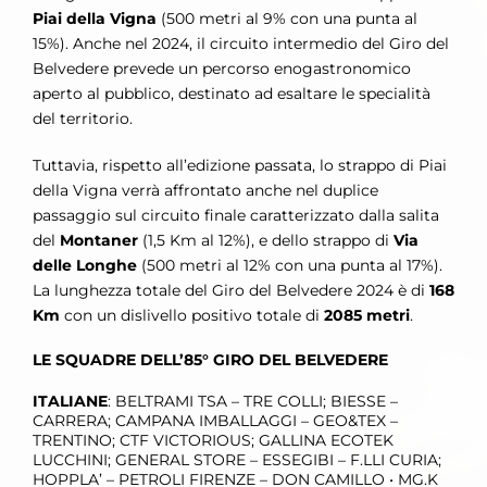
Piai della Vigna
(500 metri al 9% con una punta al
15%). Anche nel 2024, il circuito intermedio del Giro del
Belvedere prevede un percorso enogastronomico
aperto al pubblico, destinato ad esaltare le specialità
del territorio.
Tuttavia, rispetto all’edizione passata, lo strappo di Piai
della Vigna verrà affrontato anche nel duplice
passaggio sul circuito finale caratterizzato dalla salita
del
Montaner
(1,5 Km al 12%), e dello strappo di
Via
delle Longhe
(500 metri al 12% con una punta al 17%).
La lunghezza totale del Giro del Belvedere 2024 è di
168
Km
con un dislivello positivo totale di
2085 metri
.
LE SQUADRE DELL’85° GIRO DEL BELVEDERE
ITALIANE
: BELTRAMI TSA – TRE COLLI; BIESSE –
CARRERA; CAMPANA IMBALLAGGI – GEO&TEX –
TRENTINO; CTF VICTORIOUS; GALLINA ECOTEK
LUCCHINI; GENERAL STORE – ESSEGIBI – F.LLI CURIA;
HOPPLA’ – PETROLI FIRENZE – DON CAMILLO • MG.K