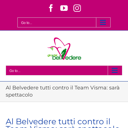
Skip
Facebook
YouTube
Instagram
to
content
Go to...
Go to...
Al Belvedere tutti contro il Team Visma: sarà
spettacolo
Al Belvedere tutti contro il