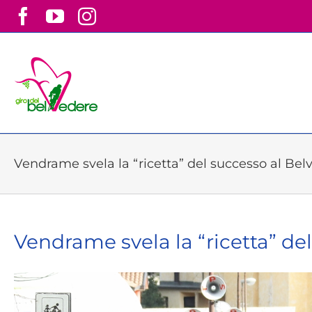
Skip
Facebook
YouTube
Instagram
to
content
Vendrame svela la “ricetta” del successo al Bel
Vendrame svela la “ricetta” de
View
Larger
Image