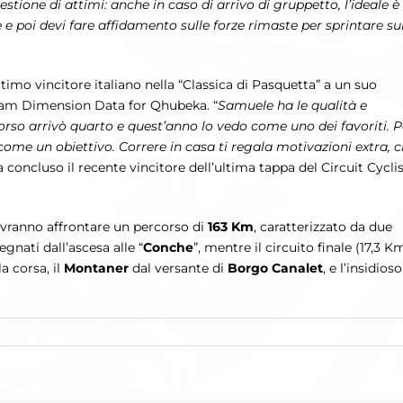
stione di attimi: anche in caso di arrivo di gruppetto, l’ideale è
e e poi devi fare affidamento sulle forze rimaste per sprintare su
ltimo vincitore italiano nella “Classica di Pasquetta” a un suo
Team Dimension Data for Qhubeka. “
Samuele ha le qualità e
corso arrivò quarto e quest’anno lo vedo come uno dei favoriti. P
 come un obiettivo. Correre in casa ti regala motivazioni extra, 
ha concluso il recente vincitore dell’ultima tappa del Circuit Cycli
ovranno affrontare un percorso di
163 Km
, caratterizzato da due
egnati dall’ascesa alle “
Conche
”, mentre il circuito finale (17,3 K
a corsa, il
Montaner
dal versante di
Borgo Canalet
, e l’insidioso