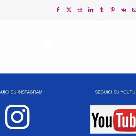
Facebook
X
Reddit
LinkedIn
Tumblr
Pinterest
Vk
UICI SU INSTAGRAM
SEGUICI SU YOUTU