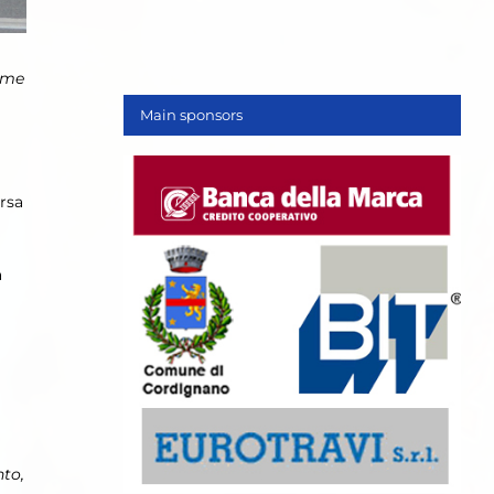
r me
Main sponsors
orsa
a
to,