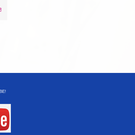
Email
BE!