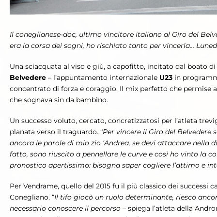
Il coneglianese-doc, ultimo vincitore italiano al Giro del Be
era la corsa dei sogni, ho rischiato tanto per vincerla… Luned
Una sciacquata al viso e giù, a capofitto, incitato dal boato di
Belvedere
– l’appuntamento internazionale
U23
in program
concentrato di forza e coraggio. Il mix perfetto che permise al
che sognava sin da bambino.
Un successo voluto, cercato, concretizzatosi per l’atleta trev
planata verso il traguardo. “
Per vincere il Giro del Belveder
ancora le parole di mio zio ‘Andrea, se devi attaccare nella d
fatto, sono riuscito a pennellare le curve e così ho vinto la 
pronostico apertissimo: bisogna saper cogliere l’attimo e inte
Per Vendrame, quello del 2015 fu il più classico dei successi c
Conegliano. “
Il tifo giocò un ruolo determinante, riesco ancor
necessario conoscere il percorso
– spiega l’atleta della Andro