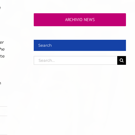
l
ARCHIVIO NEWS
er
Search
che
ste
Search
for:
m