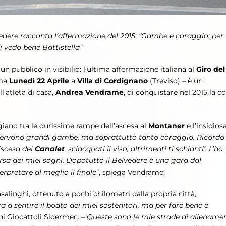
lvedere racconta l’affermazione del 2015: “Gambe e coraggio: pe
ì vedo bene Battistella”
 un pubblico in visibilio: l’ultima affermazione italiana al
Giro del
ma
Lunedì 22 Aprile
a
Villa di Cordignano
(Treviso) – è un
l’atleta di casa,
Andrea Vendrame
, di conquistare nel 2015 la c
igiano tra le durissime rampe dell’ascesa al
Montaner
e l’insidios
e servono grandi gambe, ma soprattutto tanto coraggio. Ricordo
iscesa del
Canalet
, sciacquati il viso, altrimenti ti schianti’. L’ho
corsa dei miei sogni. Dopotutto il Belvedere è una gara dal
rpretare al meglio il finale
”, spiega Vendrame.
asalinghi, ottenuto a pochi chilometri dalla propria città,
a a sentire il boato dei miei sostenitori, ma per fare bene è
ni Giocattoli Sidermec. –
Queste sono le mie strade di allenamen