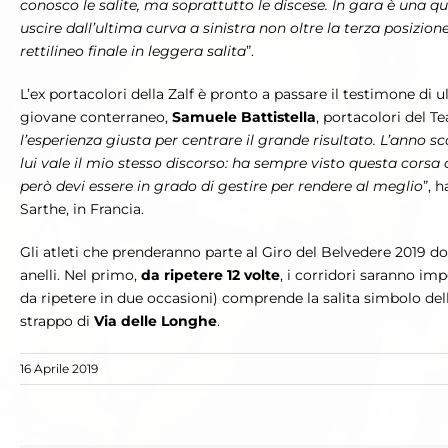
conosco le salite, ma soprattutto le discese. In gara è una que
uscire dall’ultima curva a sinistra non oltre la terza posizion
rettilineo finale in leggera salita
”.
L’ex portacolori della Zalf è pronto a passare il testimone di u
giovane conterraneo,
Samuele Battistella
, portacolori del 
l’esperienza giusta per centrare il grande risultato. L’anno s
lui vale il mio stesso discorso: ha sempre visto questa corsa
però devi essere in grado di gestire per rendere al meglio
”, 
Sarthe, in Francia.
Gli atleti che prenderanno parte al Giro del Belvedere 2019 d
anelli. Nel primo,
da ripetere 12 volte
, i corridori saranno imp
da ripetere in due occasioni) comprende la salita simbolo dell
strappo di
Via delle Longhe
.
16 Aprile 2019