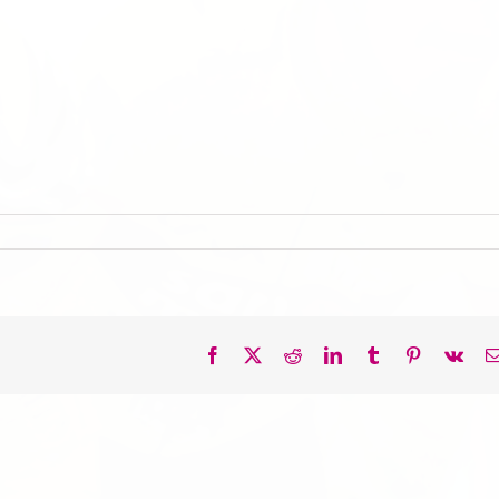
Facebook
X
Reddit
LinkedIn
Tumblr
Pinterest
Vk