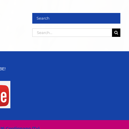
Search
Search
for:
BE!
016 Cordignano (Tv)