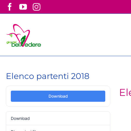
Skip
Facebook
YouTube
Instagram
to
content
Elenco partenti 2018
El
Download
Download
198