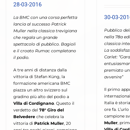
28-03-2016
30-03-201
La BMC con una corsa perfetta
lancia al successo Patrick
Pubblico del
Muller nella classica trevigiana
nella 78a edi
che regala un grande
classica int
spettacolo di pubblico. Bagioli
La soddisfaz
e il croato Rumac completano
Carlet: “Gar
il podio.
entusiasman
A tre anni di distanza dalla
premiato un 
vittoria di Stefan Küng, la
avvenire”
formazione americana BMC
Il primo ap
piazza un altro svizzero sul
internaziona
gradino più alto del podio a
Italia è stor
Villa di Cordignano
. Questo il
ore fa. L’urlo
verdetto del
78° Giro del
campione sv
Belvedere
che celebra la
Muller
, prim
vittoria di
Patrick Muller
, 20
Villa di Cor