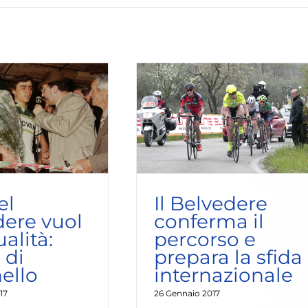
Belvedere conferma il
orso e prepara la sfida
internazionale
Last news
el
Il Belvedere
dere vuol
conferma il
ualità:
percorso e
 di
prepara la sfida
ello
internazionale
17
26 Gennaio 2017