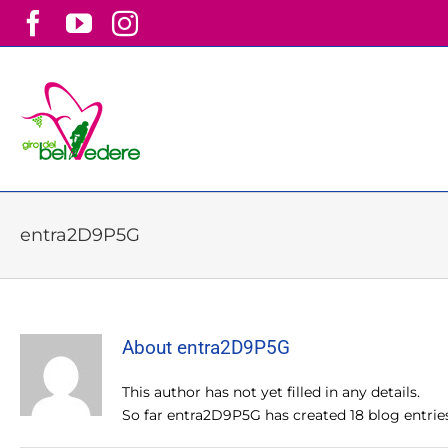
Skip
Facebook
YouTube
Instagram
to
content
entra2D9P5G
About
entra2D9P5G
This author has not yet filled in any details.
So far entra2D9P5G has created 18 blog entries