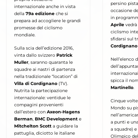
persino pist
internazionale anche in vista
occasione de
della
79a edizione
che si
in program
prepara ad accogliere le grandi
Aprile
vedrà 
promesse del ciclismo
ciclismo int
mondiale.
sfidarsi sul 
Cordignano
Sulla scia dell’edizione 2016,
vinta dallo svizzero
Patrick
Nell’elenco d
Muller
, saranno quaranta le
dell’appunt
squadre ai nastri di partenza
internaziona
nella tradizionale “location” di
spicca il no
Villa di Cordignano
(TV).
Martinello
.
Nutrita la partecipazione
internazionale: ventidue le
Cinque volt
compagini provenienti
Mondo su pi
dall’estero con
Axeon-Hagens
nell’america
Berman
,
BMC Development
e
a punti e un
Mitchelton Scott
a guidare la
a squadre) 
pattuglia, diciotto le italiane
Olimpico del