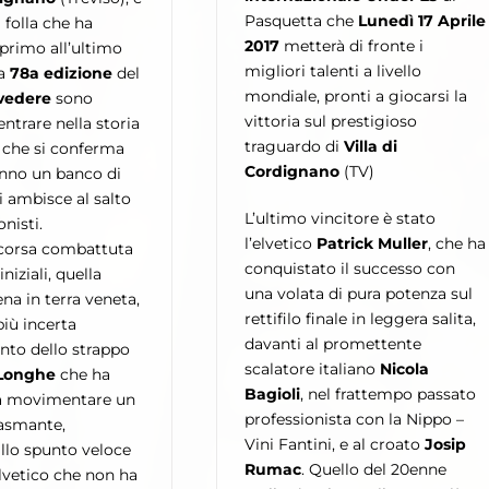
Pasquetta che
Lunedì 17 Aprile
a folla che ha
2017
metterà di fronte i
primo all’ultimo
migliori talenti a livello
la
78a edizione
del
mondiale, pronti a giocarsi la
lvedere
sono
vittoria sul prestigioso
entrare nella storia
traguardo di
Villa di
 che si conferma
Cordignano
(TV)
nno un banco di
i ambisce al salto
L’ultimo vincitore è stato
onisti.
l’elvetico
Patrick Muller
, che ha
 corsa combattuta
conquistato il successo con
iniziali, quella
una volata di pura potenza sul
na in terra veneta,
rettifilo finale in leggera salita,
più incerta
davanti al promettente
ento dello strappo
scalatore italiano
Nicola
 Longhe
che ha
Bagioli
, nel frattempo passato
 a movimentare un
professionista con la Nippo –
iasmante,
Vini Fantini, e al croato
Josip
llo spunto veloce
Rumac
. Quello del 20enne
elvetico che non ha