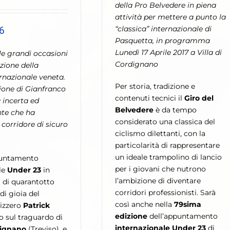
della Pro Belvedere in piena
attività per mettere a punto la
“classica” internazionale di
6
Pasquetta, in programma
Lunedì 17 Aprile 2017 a Villa di
le grandi occasioni
Cordignano
zione della
ernazionale veneta.
Per storia, tradizione e
ione di Gianfranco
contenuti tecnici il
Giro del
a incerta ed
Belvedere
è da tempo
te che ha
considerato una classica del
corridore di sicuro
ciclismo dilettanti, con la
particolarità di rappresentare
un ideale trampolino di lancio
puntamento
per i giovani che nutrono
le
Under 23
in
l’ambizione di diventare
ia di quarantotto
corridori professionisti. Sarà
 di gioia del
così anche nella
79sima
izzero
Patrick
edizione
dell’appuntamento
o sul traguardo di
internazionale Under 23
di
dignano
(Treviso), e