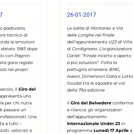
7
26-01-2017
co padovano,
Le salite di Montaner e Via
e tecnico di
delle Longhe nel finale
corda le emozioni
dell’appuntamento U23 di Villa
 datato 1983 dopo
di Cordignano. L’organizzatore
lo con Pagnin.
Carlet: “Finale incerto e aperto
sta gara regala
a più soluzioni”. Folta la
za nei propri
pattuglia straniera: BMC,
Axeon, Dimension Data e Lotto
Soudal tra le squadre al via
secolo, il
Giro del
della 79a edizione
appresenta uno
le per chi nutre
Il
Giro del Belvedere
conferma
di passare un
e rilancia: gli organizzatori
professionisti. Una
dell’appuntamento
ta a tutti –
internazionale Under 23
in
sisti, velocisti e
programma
Lunedì 17 Aprile
a