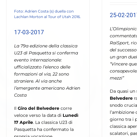
Foto: Adrien Costa (s) duella con
25-02-201
Lachlan Morton al Tour of Utah 2016.
L’Olimpioni
17-03-2017
commentator
RaiSport, ri
La 79a edizione della classica
del successo
U23 di Pasquetta si conferma
un gran duel
evento internazionale:
“Vincere que
ufficializzato l’elenco delle
consapevolez
formazioni al via, 22 sono
mezzi”
straniere. Al via anche
l’emergente americano Adrien
Da quasi un 
Costa
Belvedere
r
snodo crucia
Il
Giro del Belvedere
corre
l’ambizione 
veloce verso la data di
Lunedì
giorno tra i 
17 Aprile
. La classica U23 di
classica aper
Pasquetta ha confermato la
scalatori, pas
propria vocazione