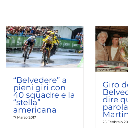
Il 
Giro del Belvedere vuol dire
perc
qualità: parola di Martinello
Last news
“Belvedere” a
Giro d
pieni giri con
Belve
40 squadre e la
dire q
“stella”
parola
americana
Martin
17 Marzo 2017
25 Febbraio 20