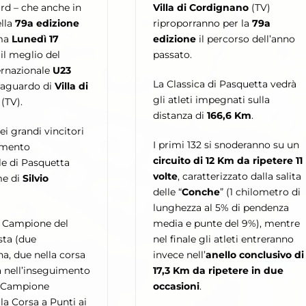
ard – che anche in
Villa di Cordignano
(TV)
lla
79a edizione
riproporranno per la
79a
ma
Lunedì 17
edizione
il percorso dell’anno
il meglio del
passato.
ernazionale
U23
La Classica di Pasquetta vedrà
traguardo di
Villa di
gli atleti impegnati sulla
(TV).
distanza di
166,6 Km
.
ei grandi vincitori
I primi 132 si snoderanno su un
amento
circuito di 12 Km da ripetere 11
le di Pasquetta
volte
, caratterizzato dalla salita
me di
Silvio
delle “
Conche
” (1 chilometro di
lunghezza al 5% di pendenza
e Campione del
media e punte del 9%), mentre
sta (due
nel finale gli atleti entreranno
na, due nella corsa
invece nell’
anello conclusivo di
a nell’inseguimento
17,3 Km da ripetere in due
e Campione
occasioni
.
la Corsa a Punti ai