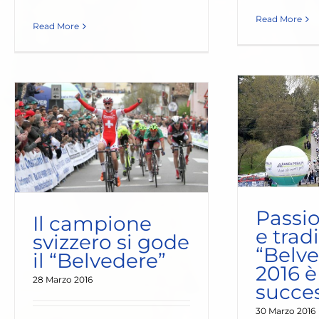
Read More
Read More
Il G
lavo
Passione, storia e tradizione, il
“Belvedere” 2016 è un
successo
News 2016
Passio
Il campione
e tradi
svizzero si gode
“Belv
il “Belvedere”
2016 è
28 Marzo 2016
succe
30 Marzo 2016