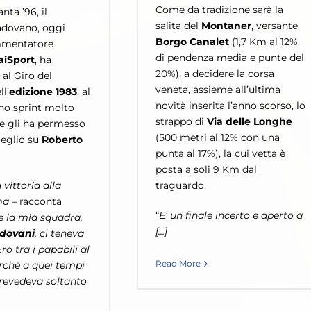
Come da tradizione sarà la
nta ’96, il
salita del
Montaner
, versante
dovano, oggi
Borgo Canalet
(1,7 Km al 12%
mmentatore
di pendenza media e punte del
aiSport
, ha
20%), a decidere la corsa
al Giro del
veneta, assieme all’ultima
l’
edizione 1983
, al
novità inserita l’anno scorso, lo
no sprint molto
strappo di
Via delle Longhe
e gli ha permesso
(500 metri al 12% con una
meglio su
Roberto
punta al 17%), la cui vetta è
posta a soli 9 Km dal
 vittoria alla
traguardo.
ma
– racconta
“
E’ un finale incerto e aperto a
e la mia squadra,
[…]
adovani
, ci teneva
ro tra i papabili al
Read More
rché a quei tempi
prevedeva soltanto