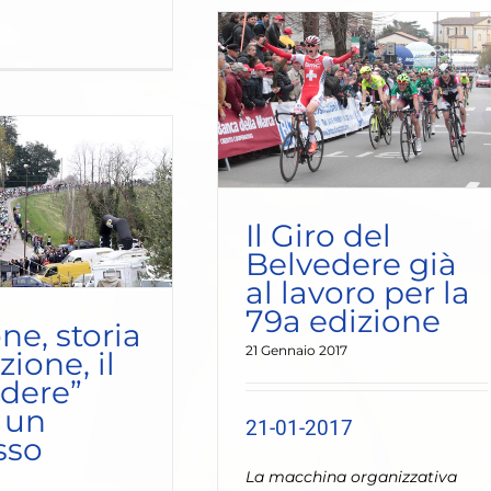
iro del Belvedere già al
ro per la 79a edizione
Last news
Il Giro del
Belvedere già
al lavoro per la
79a edizione
ne, storia
21 Gennaio 2017
zione, il
edere”
 un
21-01-2017
sso
La macchina organizzativa