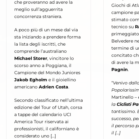
che proveranno ad avere la
Giochi di Atla
meglio sull’agguerrita
campione pa
concorrenza straniera.
stimato co
tecnico su
R
A poco più di un mese dal via
primeggiato 
sta iniziando a prendere forma
Belvedere nel
la lista degli iscritti, che
termine di u
comprende l’australiano
concitato ch
Michael Storer
, vincitore lo
di avere la 
scorso anno a Poggiana, il
Pagnin
.
Campione del Mondo Juniores
Jakob Egholm
e il gioiellino
“
Venivo dalla
americano
Adrien Costa
.
Popolarissi
Martinello –
Secondo classificato nell’ultima
la
Ciclisti P
edizione del Tour of Utah, corsa
tantissimo. E
a tappe del calendario UCI
successo, pe
America Tour riservata ai
il percorso 
professionisti, il californiano è
il […]
considerato uno […]