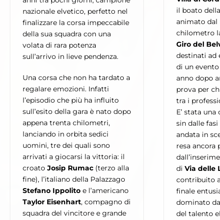
anni tra pochi giorni, campione
il boato dell
nazionale elvetico, perfetto nel
animato dal 
finalizzare la corsa impeccabile
chilometro 
della sua squadra con una
Giro del Be
volata di rara potenza
destinati ad 
sull’arrivo in lieve pendenza.
di un evento
Una corsa che non ha tardato a
anno dopo a
regalare emozioni. Infatti
prova per ch
l’episodio che più ha influito
tra i professi
sull’esito della gara è nato dopo
E’ stata una
appena trenta chilometri,
sin dalle fasi 
lanciando in orbita sedici
andata in sce
uomini, tre dei quali sono
resa ancora 
arrivati a giocarsi la vittoria: il
dall’inserim
croato
Josip Rumac
(terzo alla
di
Via delle
fine), l’italiano della Palazzago
contribuito
Stefano Ippolito
e l’americano
finale entus
Taylor Eisenhart
, compagno di
dominato da
squadra del vincitore e grande
del talento 