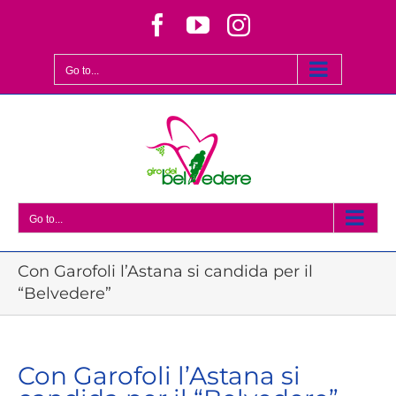
Skip
Facebook
YouTube
Instagram
to
content
Go to...
Go to...
Con Garofoli l’Astana si candida per il
“Belvedere”
Con Garofoli l’Astana si