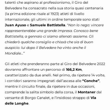
talenti che aspirano al professionismo, il Giro del
Belvedere ha consacrato nella sua storia quasi centenaria
(la prima edizione risale al 1923) atleti di livello
internazionale, gli ultimi in ordine temporale sono stati
Juan Ayuso
e
Samuele Battistella
. “
Non lo nego: vincere
rappresenterebbe una grande impresa. Conosco bene
Battistella, a gennaio ci siamo allenati assieme. Gli
chiederò qualche consiglio e chissà che sia di buon
auspicio: lui dopo il Belvedere ha vinto anche il
Mondiale…”
Gli atleti che prenderanno parte al Giro del Belvedere 2022
dovranno affrontare un percorso di
166,2 Km
,
caratterizzato da due anelli. Nel primo, da ripetere 14 volte,
i corridori saranno impegnati dall’ascesa alle
“Conche”
,
mentre il circuito finale, da ripetere in due occasioni,
comprende la salita simbolo della corsa, il
Montaner
dal
versante di Borgo Canalet, e l’insidioso strappo di
Via
delle Longhe
.