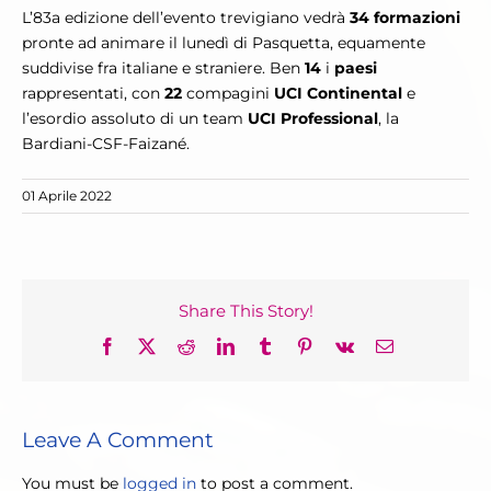
L’83a edizione dell’evento trevigiano vedrà
34 formazioni
pronte ad animare il lunedì di Pasquetta, equamente
suddivise fra italiane e straniere. Ben
14
i
paesi
rappresentati, con
22
compagini
UCI Continental
e
l’esordio assoluto di un team
UCI Professional
, la
Bardiani-CSF-Faizané.
01 Aprile 2022
Share This Story!
Facebook
X
Reddit
LinkedIn
Tumblr
Pinterest
Vk
Email
Leave A Comment
You must be
logged in
to post a comment.