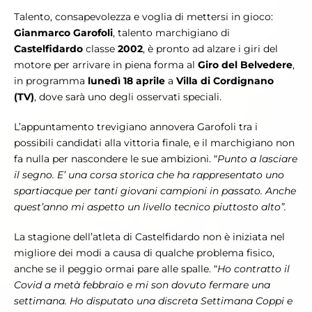
Talento, consapevolezza e voglia di mettersi in gioco:
Gianmarco Garofoli
, talento marchigiano di
Castelfidardo
classe
2002
, è pronto ad alzare i giri del
motore per arrivare in piena forma al
Giro del Belvedere
,
in programma
lunedì 18 aprile
a
Villa di Cordignano
(TV)
, dove sarà uno degli osservati speciali.
L’appuntamento trevigiano annovera Garofoli tra i
possibili candidati alla vittoria finale, e il marchigiano non
fa nulla per nascondere le sue ambizioni. “
Punto a lasciare
il segno. E’ una corsa storica che ha rappresentato uno
spartiacque per tanti giovani campioni in passato. Anche
quest’anno mi aspetto un livello tecnico piuttosto alto”.
La stagione dell’atleta di Castelfidardo non è iniziata nel
migliore dei modi a causa di qualche problema fisico,
anche se il peggio ormai pare alle spalle. “
Ho contratto il
Covid a metà febbraio e mi son dovuto fermare una
settimana. Ho disputato una discreta Settimana Coppi e